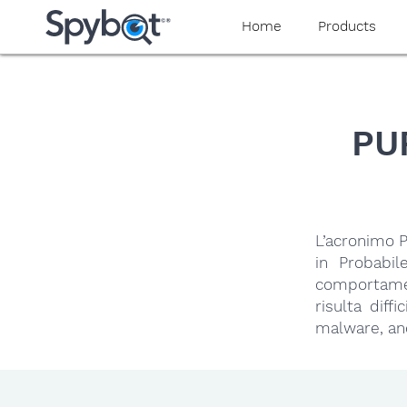
yaaaeag20
Home
Products
PU
L’acronimo P
in Probabi
comportamen
risulta diff
malware, anc