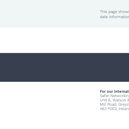
This page shows
date informatio
For our internat
Safer-Networkin
Unit 6, Watson 
Mill Road, Grey
A63 P0E2, Irelan