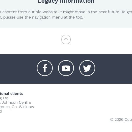
Legacy Information
 content from our old website. It might move in the near future. To ge
n, please use the navigation menu at the top.
+
+
+
ional clients
g Ltd.
& Johnson Centre
stones, Co. Wicklow
d
© 2026 Copy