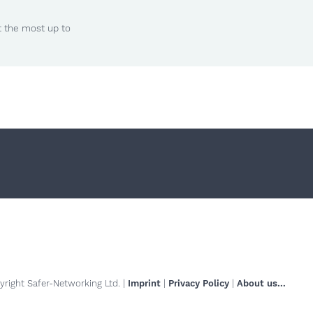
t the most up to
right Safer-Networking Ltd. |
Imprint
|
Privacy Policy
|
About us...