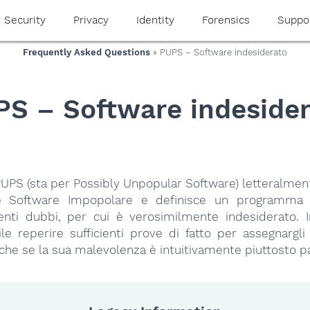
Security
Privacy
Identity
Forensics
Suppo
Frequently Asked Questions
» PUPS – Software indesiderato
PS – Software indesider
UPS (sta per Possibly Unpopular Software) letteralmen
le Software Impopolare e definisce un programma
ti dubbi, per cui è verosimilmente indesiderato. I
icile reperire sufficienti prove di fatto per assegnargli
he se la sua malevolenza è intuitivamente piuttosto p