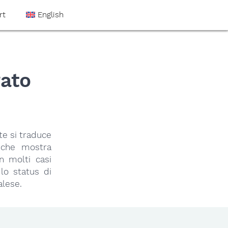
rt
English
ato
te si traduce
 che mostra
n molti casi
 lo status di
alese.