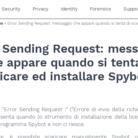
Security
Privacy
Identity
Forensics
Suppo
ns
» Error Sending Request: messaggio che appare quando si tenta di scari
r Sending Request: mess
e appare quando si tenta
icare ed installare Spyb
 “Error Sending Request :” (“Errore di invio della richie
esenta quando lo strumento di installazione della lic
 programma Spybot e non ci riesce.
ere, è possibile scaricare manualmente Spybot uti