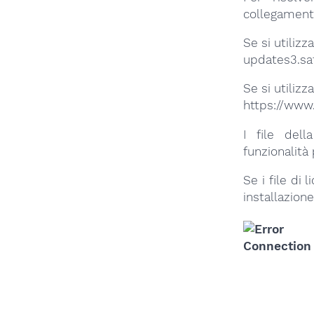
collegamento
Se si utiliz
updates3.sa
Se si utiliz
https://www
I file dell
funzionalità 
Se i file di
installazione