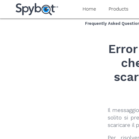
yaaaeag20
Home
Products
Frequently Asked Questio
Erro
ch
scar
Il messaggio
solito si pr
scaricare il
Per risolv