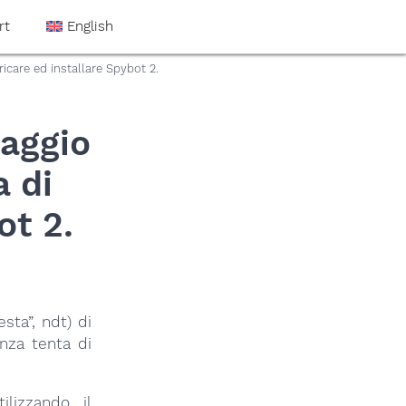
rt
English
care ed installare Spybot 2.
aggio
 di
ot 2.
sta”, ndt) di
enza tenta di
lizzando il