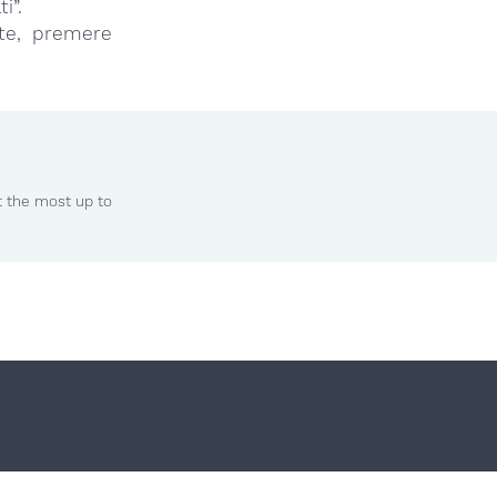
i”.
tte, premere
t the most up to