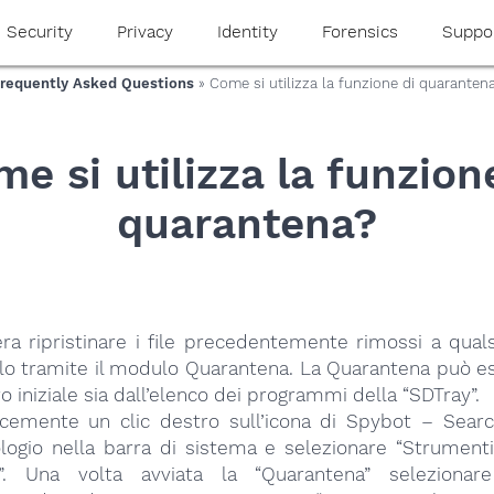
Security
Privacy
Identity
Forensics
Suppo
requently Asked Questions
» Come si utilizza la funzione di quaranten
e si utilizza la funzion
quarantena?
ra ripristinare i file precedentemente rimossi a qualsi
rlo tramite il modulo Quarantena. La Quarantena può e
o iniziale sia dall’elenco dei programmi della “SDTray”.
cemente un clic destro sull’icona di Spybot – Sear
rologio nella barra di sistema e selezionare “Strument
a”. Una volta avviata la “Quarantena” selezionar