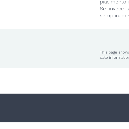
piacimento i
Se invece s
semplicement
This page shows
date informatio