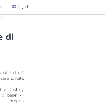
rt
English
a?
e di
asi titolo, è
ssere avviata
ch & Destroy
i di base” ->
e a proprio