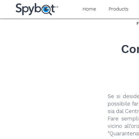
yaaaeag20
Home
Products
F
Com
Se si deside
possibile fa
sia dal Centr
Fare sempli
vicino all’o
“Quaranten