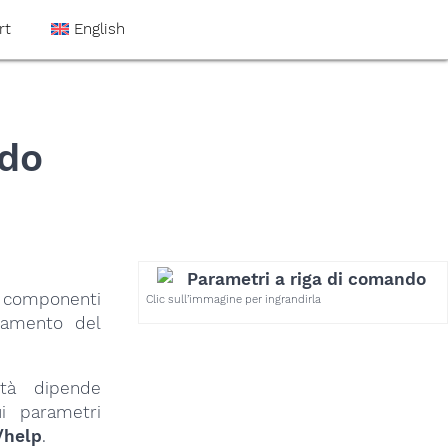
rt
English
ndo
componenti
Clic sull’immagine per ingrandirla
tamento del
ità dipende
ui parametri
/help
.