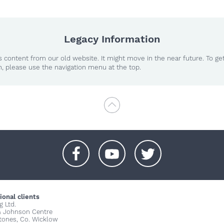
Legacy Information
 content from our old website. It might move in the near future. To ge
n, please use the navigation menu at the top.
+
+
+
ional clients
g Ltd.
& Johnson Centre
stones, Co. Wicklow