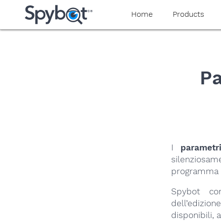
yaaaeag20
Home
Products
Pa
I
parametr
silenziosa
programma in
Spybot con
dell’edizio
disponibili,