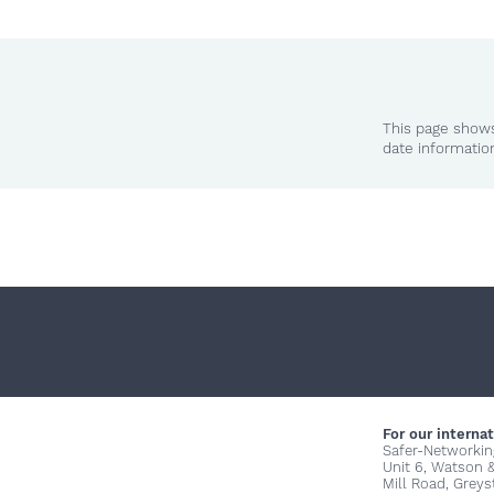
This page shows
date informatio
For our internat
Safer-Networkin
Unit 6, Watson 
Mill Road, Grey