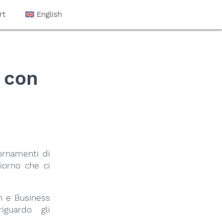
rt
English
 con
ornamenti di
giorno che ci
an e Business
iguardo gli