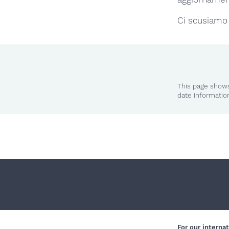
Ci scusiamo p
This page shows
date informatio
For our internat