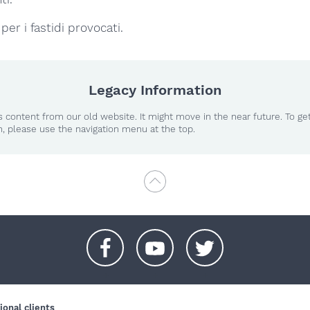
er i fastidi provocati.
Legacy Information
 content from our old website. It might move in the near future. To ge
n, please use the navigation menu at the top.
+
+
+
ional clients