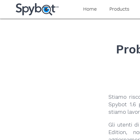
yaaaeag20
Home
Products
Pro
Stiamo risc
Spybot 1.6 p
stiamo lavor
Gli utenti d
Edition, n
aggiornamen