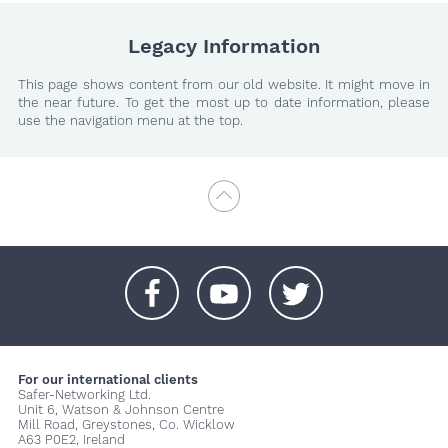
Legacy Information
This page shows content from our old website. It might move in
the near future. To get the most up to date information, please
use the navigation menu at the top.
+
+
+
For our international clients
Safer-Networking Ltd.
Unit 6, Watson & Johnson Centre
Mill Road, Greystones, Co. Wicklow
A63 P0E2, Ireland