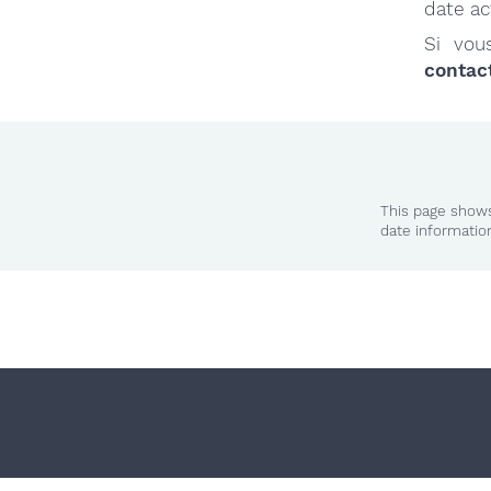
date ac
Si vou
contact
This page shows
date informatio