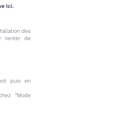
e ici.
tallation des
r tenter de
bot puis en
ochez “Mode