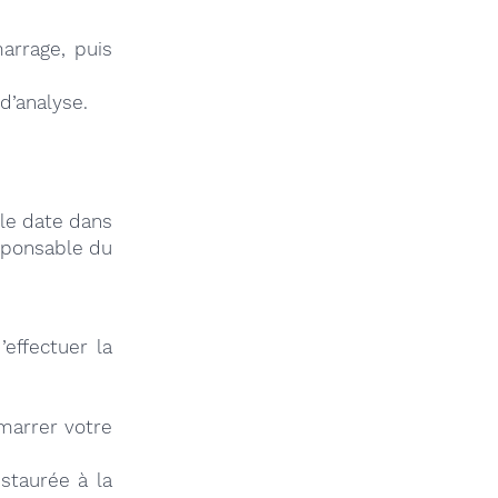
arrage, puis
 d’analyse.
lle date dans
esponsable du
effectuer la
émarrer votre
staurée à la