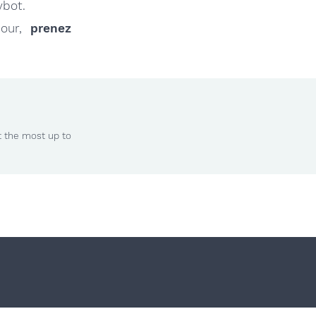
ybot.
jour,
prenez
t the most up to