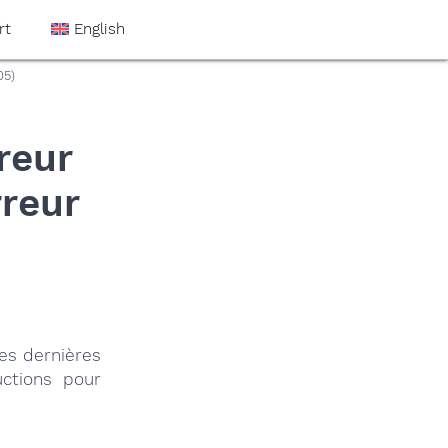
rt
English
05)
reur
rreur
les dernières
uctions pour