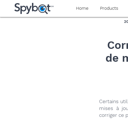
yaaaeag20
Home
Products
2
Cor
de m
Certains uti
mises à jou
corriger ce