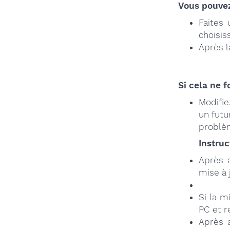
Vous pouvez
Faites 
choisis
Après l
Si cela ne f
Modifie
un futu
problè
Instruc
Après a
mise à 
Si la m
PC et r
Après a