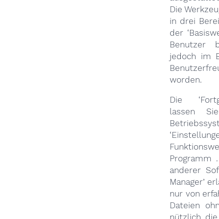
Die Werkzeug
in drei Bere
der ‘Basisw
Benutzer b
jedoch im B
Benutzerfr
worden.
Die ‘Fortg
lassen S
Betriebssy
‘Einstellun
Funktionsw
Programm . 
anderer Sof
Manager’ erl
nur von erfa
Dateien ohn
nützlich, di