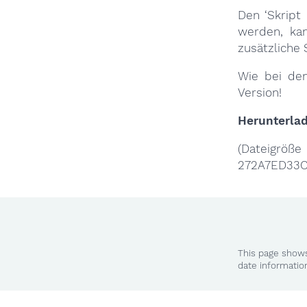
Den ‘Skript 
werden, kan
zusätzliche 
Wie bei den
Version!
Herunterla
(Date
272A7ED33
This page shows
date informatio