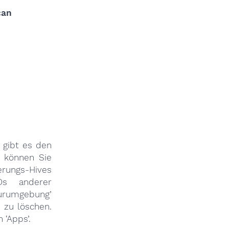
 gibt es den
r können Sie
erungs-Hives
Ds anderer
urumgebung’
 zu löschen.
‘Apps’.