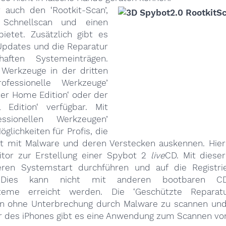
r auch den ‘Rootkit-Scan’,
 Schnellscan und einen
bietet. Zusätzlich gibt es
Updates und die Reparatur
haften Systemeinträgen.
 Werkzeuge in der dritten
rofessionelle Werkzeuge’
der Home Edition‘ oder der
al Edition‘ verfügbar. Mit
ssionellen Werkzeugen’
öglichkeiten für Profis, die
ut mit Malware und deren Verstecken auskennen. Hier
tor zur Erstellung einer Spybot 2
live
CD. Mit diese
ren Systemstart durchführen und auf die Registri
. Dies kann nicht mit anderen bootbaren C
steme erreicht werden. Die ‘Geschützte Reparat
en ohne Unterbrechung durch Malware zu scannen und
r des iPhones gibt es eine Anwendung zum Scannen von 