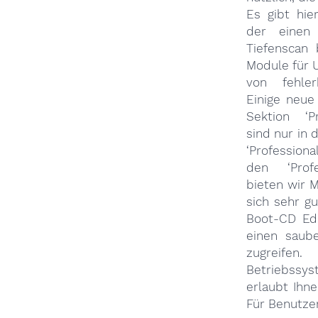
Es gibt hie
der einen
Tiefenscan 
Module für 
von fehler
Einige neue
Sektion ‘P
sind nur in 
‘Profession
den ‘Profe
bieten wir M
sich sehr g
Boot-CD Edi
einen saube
zugreifen
Betriebssy
erlaubt Ihn
Für Benutze