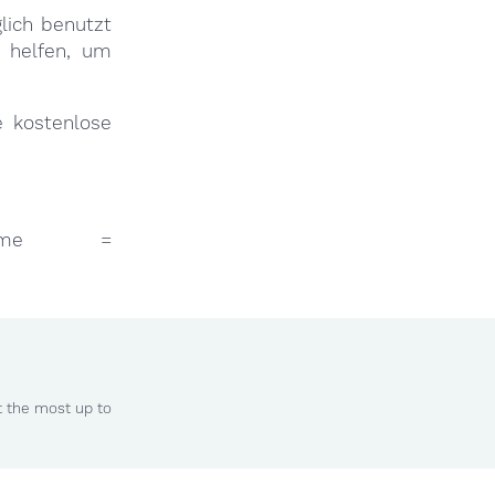
glich benutzt
n helfen, um
e kostenlose
umme =
t the most up to