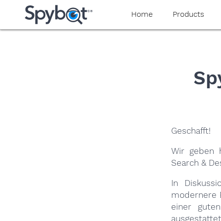
yaaaeag20
Home
Products
Sp
Geschafft!
Wir geben h
Search & De
In Diskuss
modernere B
einer gute
ausgestattet