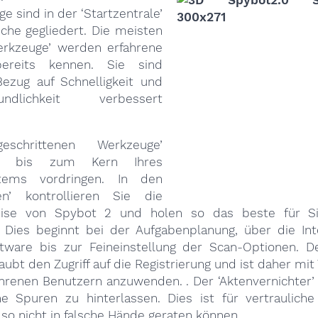
e sind in der ‘Startzentrale’
iche gegliedert. Die meisten
erkzeuge’ werden erfahrene
ereits kennen. Sie sind
ezug auf Schnelligkeit und
eundlichkeit verbessert
eschrittenen Werkzeuge’
ie bis zum Kern Ihres
stems vordringen. In den
gen’ kontrollieren Sie die
eise von Spybot 2 und holen so das beste für 
Dies beginnt bei der Aufgabenplanung, über die Int
tware bis zur Feineinstellung der Scan-Optionen. De
aubt den Zugriff auf die Registrierung und ist daher mit
hrenen Benutzern anzuwenden. . Der ‘Aktenvernichter’ 
e Spuren zu hinterlassen. Dies ist für vertraulic
e so nicht in falsche Hände geraten können.