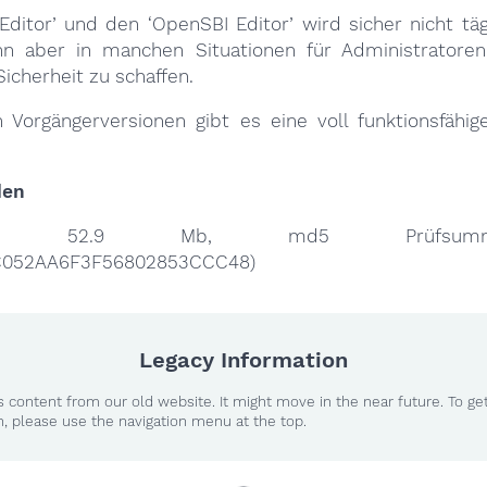
Editor’ und den ‘OpenSBI Editor’ wird sicher nicht tä
n aber in manchen Situationen für Administratore
Sicherheit zu schaffen.
 Vorgängerversionen gibt es eine voll funktionsfähig
den
igröße 52.9 Mb, md5 Prüfs
C052AA6F3F56802853CCC48)
Legacy Information
 content from our old website. It might move in the near future. To ge
n, please use the navigation menu at the top.