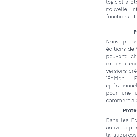
logiciel a 
nouvelle in
fonctions et
P
Nous propo
éditions de 
peuvent ch
mieux à leu
versions pré
‘Édition Fr
opérationne
pour une ut
commercial
Prote
Dans les Éd
antivirus pr
la suppress