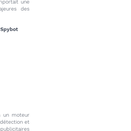
mportait une
majeures des
us un moteur
 détection et
ublicitaires