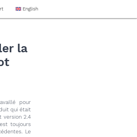
rt
English
er la
ot
vaillé pour
uit qui était
t version 2.4
 est toujours
écédentes. Le