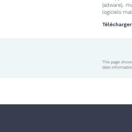
(adware), m
logiciels ma
Télécharger
This page shows
date informatio