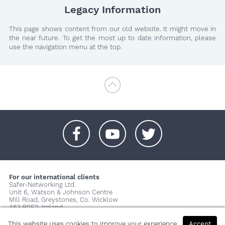
Legacy Information
This page shows content from our old website. It might move in
the near future. To get the most up to date information, please
use the navigation menu at the top.
+
+
+
For our international clients
Safer-Networking Ltd.
Unit 6, Watson & Johnson Centre
Mill Road, Greystones, Co. Wicklow
A63 P0E2, Ireland
© 2026 Copyright Safer-Networking Ltd. |
Imprint
|
Privacy Policy
|
This website uses cookies to improve your experience.
Accept