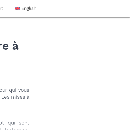
rt
English
re à
jour qui vous
. Les mises à
ot qui sont
st fortement