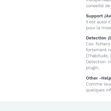
conseillé de
Support
(As
Il est aussi 
pour la mise
Detection
(
Ces fichier
fortement r
D’habitude,
Detection r
plugin.
Other -Hel
Comme leur 
quelques in