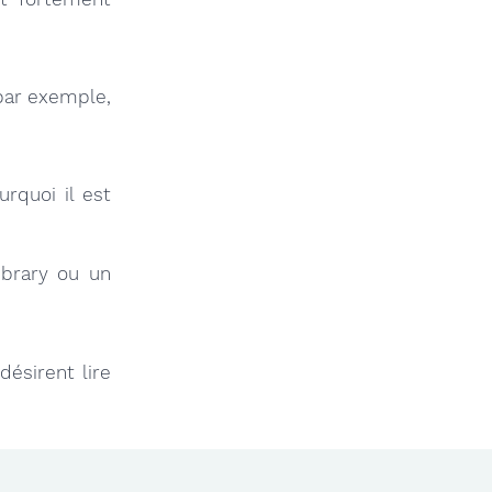
, par exemple,
rquoi il est
ibrary ou un
ésirent lire