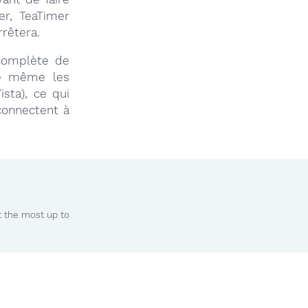
er, TeaTimer
rrêtera.
 complète de
ste même les
sta), ce qui
connectent à
t the most up to