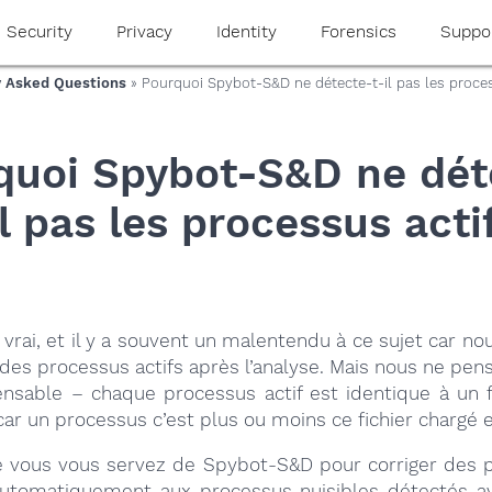
Security
Privacy
Identity
Forensics
Suppo
y Asked Questions
» Pourquoi Spybot-S&D ne détecte-t-il pas les proces
quoi Spybot-S&D ne dét
il pas les processus acti
 vrai, et il y a souvent un malentendu à ce sujet car nou
 des processus actifs après l’analyse. Mais nous ne pe
ensable – chaque processus actif est identique à un f
car un processus c’est plus ou moins ce fichier chargé
e vous vous servez de Spybot-S&D pour corriger des p
automatiquement aux processus nuisibles détectés av