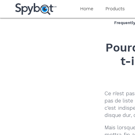
yaaaeag20
Home
Products
Frequentl
Pour
t-
Ce n’est pas
pas de liste
c’est indisp
disque dur, 
Mais lorsqu
mettra fin 