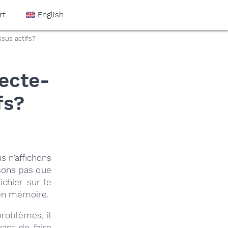
rt
English
sus actifs?
ecte-
fs?
s n’affichons
nsons pas que
ichier sur le
 en mémoire.
roblèmes, il
ant de faire