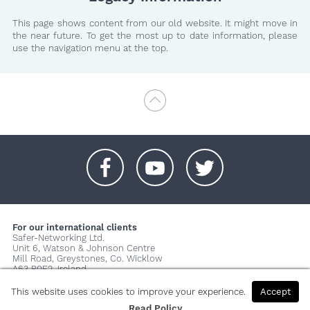
This page shows content from our old website. It might move in
the near future. To get the most up to date information, please
use the navigation menu at the top.
+
+
+
For our international clients
Safer-Networking Ltd.
Unit 6, Watson & Johnson Centre
Mill Road, Greystones, Co. Wicklow
A63 P0E2, Ireland
© 2026 Copyright Safer-Networking Ltd. |
Imprint
|
Privacy Policy
|
This website uses cookies to improve your experience.
Accept
About us...
Read Policy