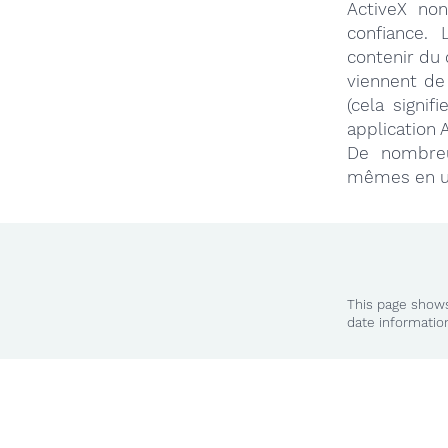
ActiveX non
confiance.
contenir du 
viennent de
(cela signi
application 
De nombreux
mêmes en uti
This page shows
date informatio