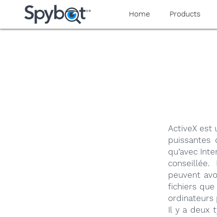
yaaaeag20
Home
Products
ActiveX est 
puissantes 
qu’avec Inte
conseillée.
peuvent avo
fichiers que
ordinateurs 
Il y a deux 