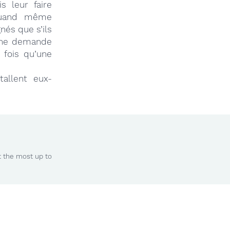
s leur faire
 quand même
nés que s’ils
’une demande
 fois qu’une
tallent eux-
t the most up to