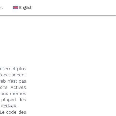
rt
English
Internet plus
fonctionnent
web n’est pas
ions ActiveX
ès aux mêmes
a plupart des
 ActiveX.
. Le code des