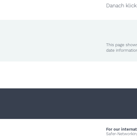
Danach klic
This page shows
date informatio
For our internat
Safer-Networkin