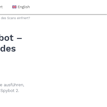
rt
English
des Scans einfriert?
bot –
 des
ie ausführen,
 Spybot 2.