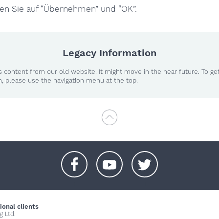
ken Sie auf “Übernehmen” und “OK”.
Legacy Information
 content from our old website. It might move in the near future. To ge
n, please use the navigation menu at the top.
+
+
+
ional clients
g Ltd.