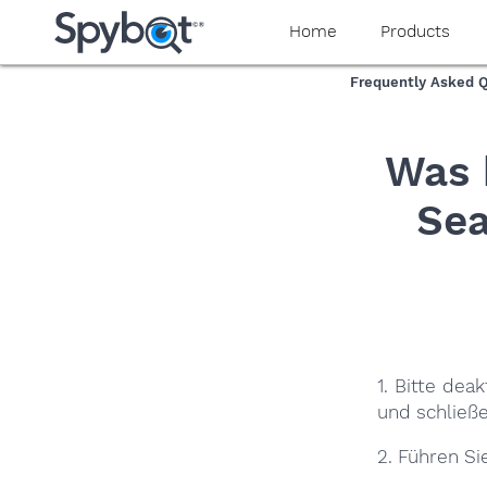
yaaaeag20
Home
Products
Frequently Asked 
Was 
Sea
1. Bitte dea
und schließ
2. Führen S