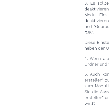
3. Es sollt
deaktiviere
Modul Einst
deaktiviere
und “Gebrau
“OK”.
Diese Einst
neben der Uh
4. Wenn die
Ordner und 
5. Auch kön
erstellen” 
zum Modul Ei
Sie die Aus
erstellen” u
wird”.