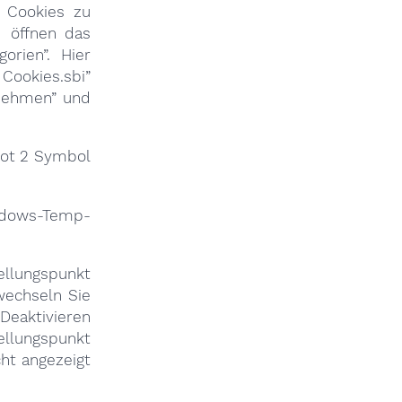
d Cookies zu
d öffnen das
orien”. Hier
Cookies.sbi”
rnehmen” und
bot 2 Symbol
indows-Temp-
ellungspunkt
wechseln Sie
 Deaktivieren
ellungspunkt
cht angezeigt