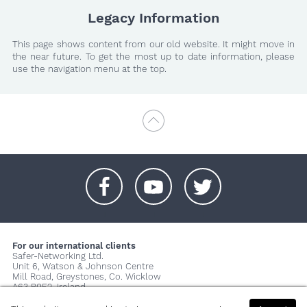
Legacy Information
This page shows content from our old website. It might move in
the near future. To get the most up to date information, please
use the navigation menu at the top.
+
+
+
For our international clients
Safer-Networking Ltd.
Unit 6, Watson & Johnson Centre
Mill Road, Greystones, Co. Wicklow
A63 P0E2, Ireland
© 2026 Copyright Safer-Networking Ltd. |
Imprint
|
Privacy Policy
|