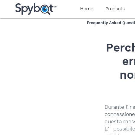
yaaaeag20
Home
Products
Frequently Asked Quest
Perch
er
no
Durante l’in
connessione 
questo mess
E’ possibil