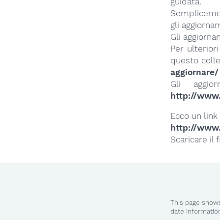
guidata.
Semplicemen
gli aggiornam
Gli aggiorn
Per ulterior
questo coll
aggiornare/
Gli aggio
http://www.
Ecco un link
http://www
Scaricare il
This page shows
date informatio