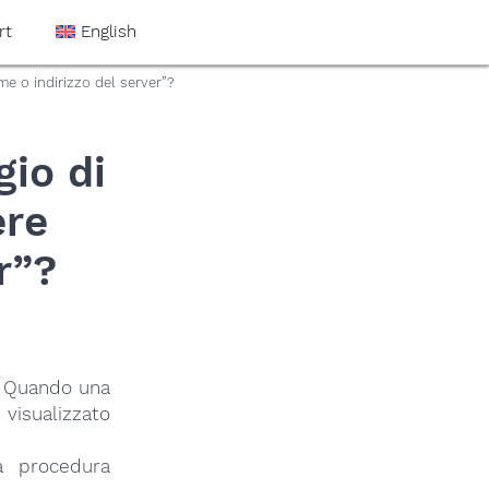
rt
English
me o indirizzo del server”?
gio di
ere
r”?
i. Quando una
 visualizzato
la procedura