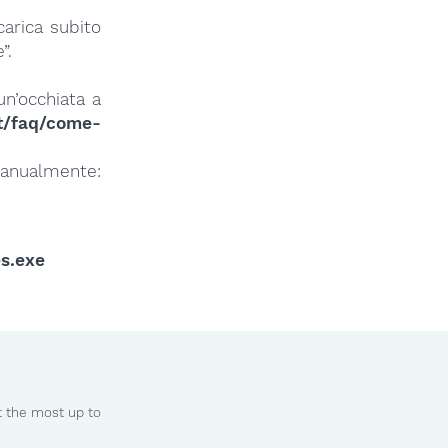
arica subito
”.
un’occhiata a
it/faq/come-
nualmente:
s.exe
t the most up to