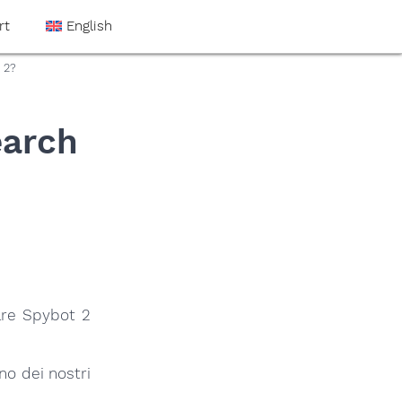
rt
English
 2?
earch
are Spybot 2
no dei nostri