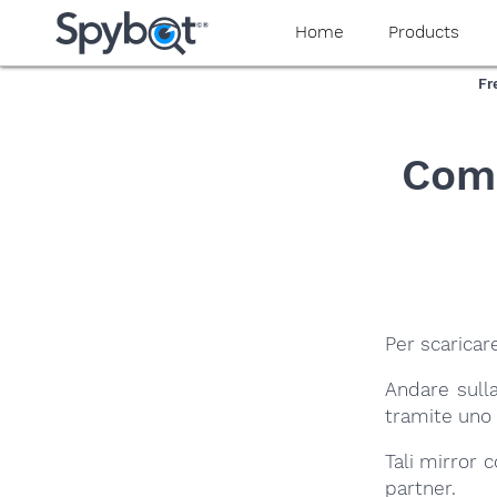
yaaaeag20
Home
Products
Fr
Come
Per scaricar
Andare sull
tramite uno d
Tali mirror 
partner.