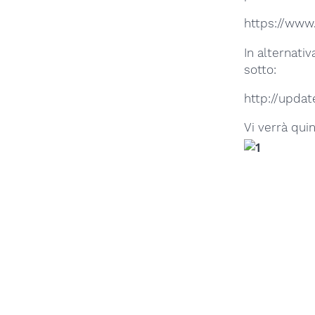
https://www.
In alternati
sotto:
http://updat
Vi verrà qui