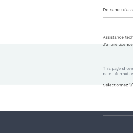
Demande d’ass
Assistance tec
J’ai une licence
This page shows
date informatio
Sélectionnez “J