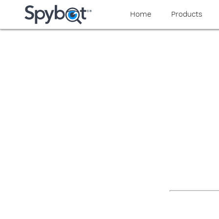
yaaaeag20
Home
Products