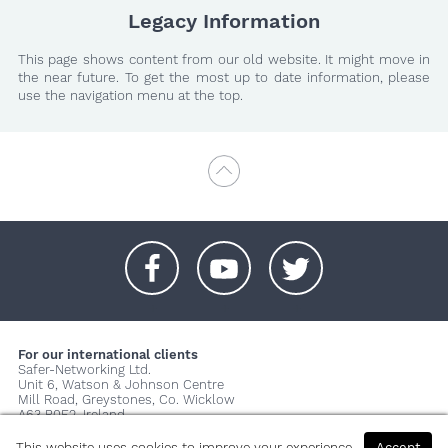
Legacy Information
This page shows content from our old website. It might move in
the near future. To get the most up to date information, please
use the navigation menu at the top.
+
+
+
For our international clients
Safer-Networking Ltd.
Unit 6, Watson & Johnson Centre
Mill Road, Greystones, Co. Wicklow
A63 P0E2, Ireland
© 2026 Copyright Safer-Networking Ltd. |
Imprint
|
Privacy Policy
|
This website uses cookies to improve your experience.
Accept