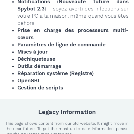
Notifications
(
Nouveauté future dans
Spybot 2.3
) – soyez averti des infections sur
votre PC à la maison, même quand vous êtes
dehors
Prise en charge des processeurs multi-
cœurs
Paramètres de ligne de commande
Mises à jour
Déchiqueteuse
Outils démarrage
Réparation système (Registre)
OpenSBI
Gestion de scripts
Legacy Information
This page shows content from our old website. It might move in
the near future. To get the most up to date information, please