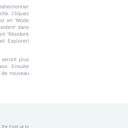
sélectionner
che. Cliquez
sez en ‘Mode
ésident’ dans
ant ‘Résident
et Explorer)
 seront plus
eur. Ensuite
r’ de nouveau
t the most up to