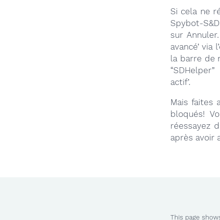
Si cela ne 
Spybot-S&D 
sur Annuler
avancé’ via 
la barre de 
“SDHelper” 
actif’.
Mais faites
bloqués! Vo
réessayez d’
après avoir 
This page shows