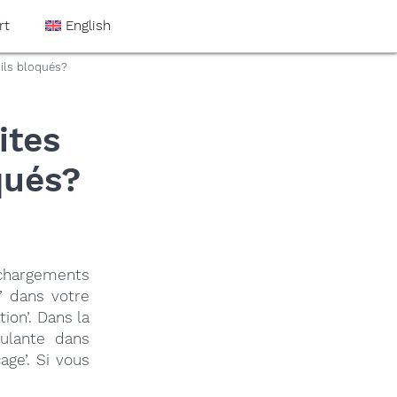
rt
English
-ils bloqués?
ites
qués?
échargements
’ dans votre
ion’. Dans la
oulante dans
ge’. Si vous