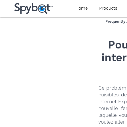
yaaaeag20
Home
Products
Frequently
Pou
inte
Ce problème
nuisibles d
Internet Exp
nouvelle fe
laquelle vo
voulez aller