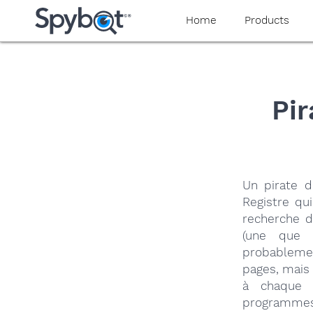
yaaaeag20
Home
Products
Pir
Un pirate 
Registre qu
recherche d
(une que 
probablemen
pages, mais e
à chaque 
programmes d