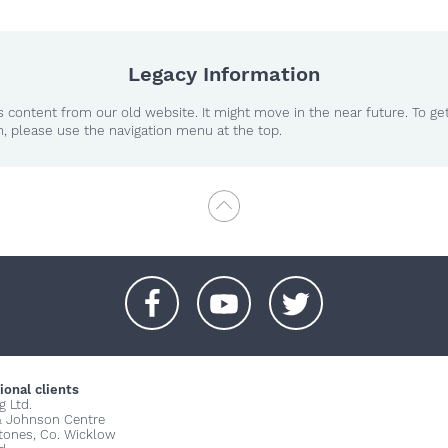
Legacy Information
 content from our old website. It might move in the near future. To ge
n, please use the navigation menu at the top.
+
+
+
ional clients
g Ltd.
& Johnson Centre
stones, Co. Wicklow