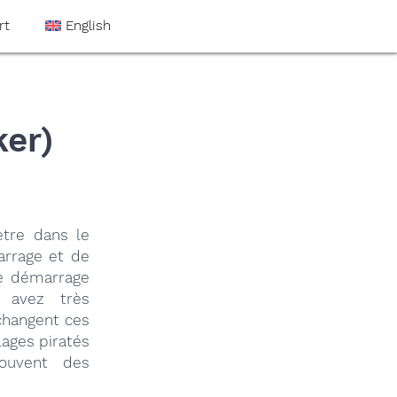
rt
English
ker)
tre dans le
arrage et de
de démarrage
 avez très
changent ces
glages piratés
ouvent des