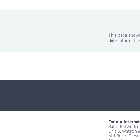
This page shows
date informatio
For our internat
Safer-Networkin
Unit 6, Watson 
Mill Road, Grey