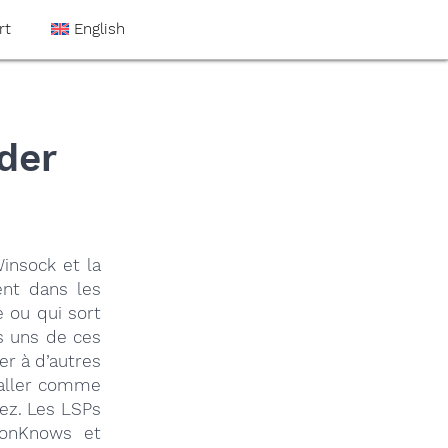
rt
English
der
insock et la
ent dans les
 ou qui sort
s uns de ces
r à d’autres
staller comme
ez. Les LSPs
tonKnows et