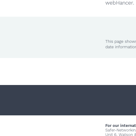
webHancer.
This page shows
date informatio
For our internat
Safer-Networkin
Unit 6, Watson 