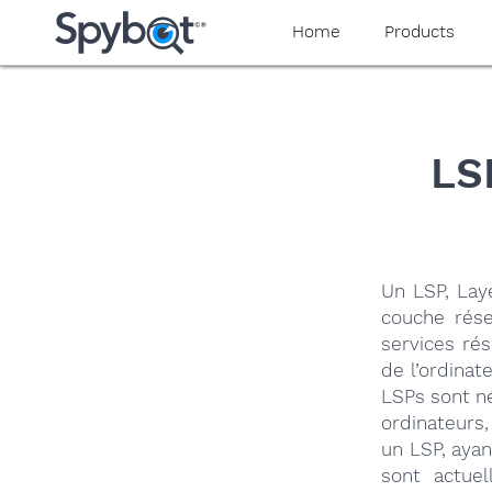
yaaaeag20
Home
Products
LS
Un LSP, Lay
couche rése
services ré
de l’ordina
LSPs sont n
ordinateurs,
un LSP, aya
sont actue