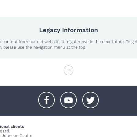
Legacy Information
 content from our old website. It might move in the near future. To ge
n, please use the navigation menu at the top.
+
+
+
ional clients
g Ltd.
& Johnson Centre