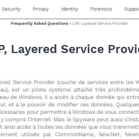
Security
Privacy
Identity
Forensics
Suppo
Frequently Asked Questions
» LSP, Layered Service Provider
P, Layered Service Provi
ered Service Provider (couche de services entre les W
au), est un pilote système attaché très profondém
seau de Windows. Il a accès à chaque donnée qui entre
teur, et a le pouvoir de modifier ces données. Quelque
écessaires pour permettre à Windows de vous connecte
 y compris l’Internet. Mais le Spyware peut aussi s’in
nt ainsi accès à toutes les données que vous transmett
llement utilisés par CommonName, New.Net, New