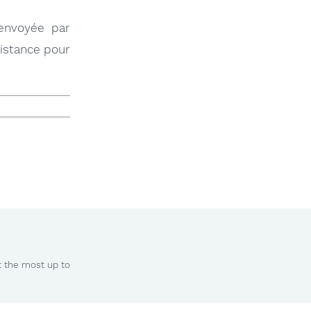
 envoyée par
sistance pour
t the most up to