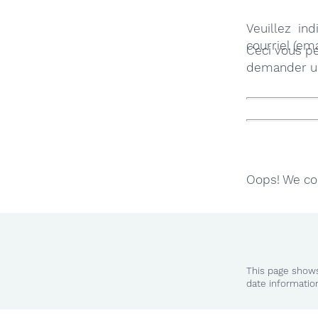
Veuillez in
courriel (ema
Ceci vous pe
demander un
Oops! We cou
This page shows
date informatio