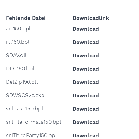
Fehlende Datei
Downloadlink
Jcl150.bpl
Download
rtl150.bpl
Download
SDAV.dll
Download
DEC150.bpl
Download
DelZip190.dll
Download
SDWSCSvc.exe
Download
snlBase150.bpl
Download
snlFileFormats150.bpl
Download
snlThirdParty150.bpl
Download